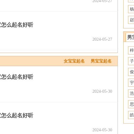
2024-05-27
杨
赵
宝怎么起名好听
男
2024-05-27
梓
子
女宝宝起名
男宝宝起名
俊
宝怎么起名好听
宇
2024-05-30
浩
思
宝怎么起名好听
皓
2024-05-30