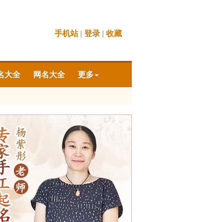
手机站
|
登录
|
收藏
名大全
网名大全
更多