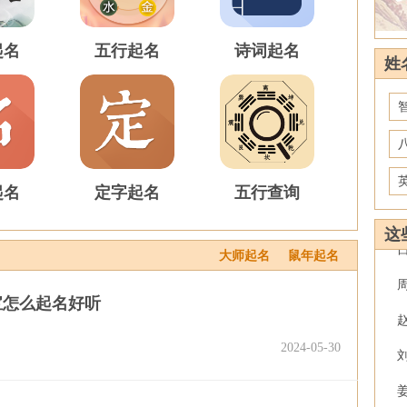
起名
五行起名
诗词起名
姓
起名
定字起名
五行查询
这
大师起名
鼠年起名
宝怎么起名好听
2024-05-30