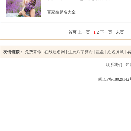
百家姓起名大全
首页
上一页
1
2
下一页
末页
友情链接：
免费算命
|
在线起名网
|
生辰八字算命
|
星盘
|
姓名测试
|
易
联系我们
|
知
闽ICP备18029142