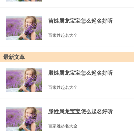
苗姓属龙宝宝怎么起名好听
百家姓起名大全
最新文章
殷姓属龙宝宝怎么起名好听
百家姓起名大全
滕姓属龙宝宝怎么起名好听
百家姓起名大全