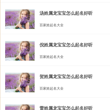
汤姓属龙宝宝怎么起名好听
百家姓起名大全
倪姓属龙宝宝怎么起名好听
百家姓起名大全
贺姓属龙宝宝怎么起名好听
百家姓起名大全
雷姓属龙宝宝怎么起名好听