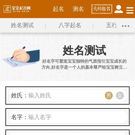
起名
测名
姓名测试
八字起名
五行起名
姓名测试
好名字可塑造宝宝独特的气质指引宝宝成长的
方向,好名字是一个人的基本尊严给宝宝树立自
信心，健康成长。
姓氏：
男
女
名字：