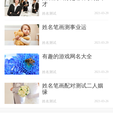
才
姓名测试
姓名测试
2021-03-29
姓名笔画测事业运
姓名测试
姓名测试
2021-03-29
有趣的游戏网名大全
姓名测试
姓名测试
2021-03-29
姓名笔画配对测试二人姻
缘
姓名测试
姓名测试
2021-03-26